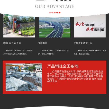
OUR ADVANTAGE
实体厂家 厂家直销
业绩丰富
严控质量 诚信经营
自建生产厂房及办公、生活用房约
与多家政府单位、大型单位合作，生
从原材料到成品每一关严格把控，质量
10000平方米，职工人数约35人。
产、销售上万吨护栏。
至上，售后服务到位。
产品销往全国各地
公司拥有先进的CAD计算机辅助设计系统和全套
生产、施工设备，管理体系完善。2010年9月被评为
重庆商会会员单位；2011年9月被中国名牌产品培育
委员会、中国品牌调查统计中心评为质量-服务-信誉
AAA企业；