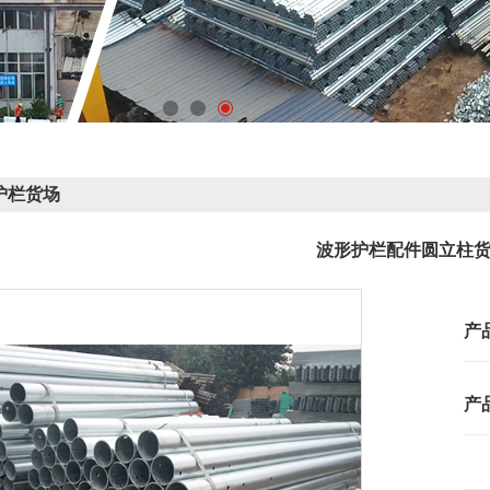
护栏货场
波形护栏配件圆立柱
产
产