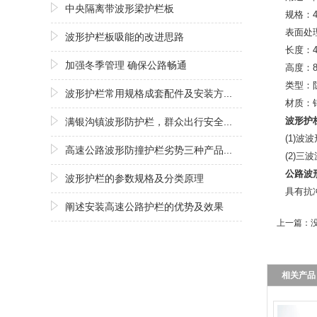
中央隔离带波形梁护栏板
规格：432
表面处
波形护栏板吸能的改进思路
长度：43
加强冬季管理 确保公路畅通
高度：85
类型：
波形护栏常用规格成套配件及安装方...
材质：
波形护
满银沟镇波形防护栏，群众出行安全...
(1)波
高速公路波形防撞护栏劣势三种产品...
(2)三
公路波
波形护栏的参数规格及分类原理
具有抗
阐述安装高速公路护栏的优势及效果
上一篇：没
相关产品