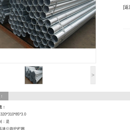
[返
>
：
息：
0*310*85*3.0
制：是
高速公路护栏网