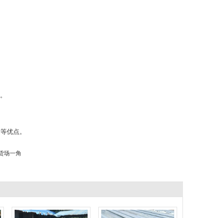
 。
捷等优点。
货场一角