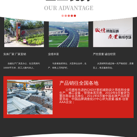
OUR ADVANTAGE
实体厂家 厂家直销
业绩丰富
严控质量 诚信经营
自建生产厂房及办公、生活用房约
与多家政府单位、大型单位合作，生
从原材料到成品每一关严格把控，质量
10000平方米，职工人数约35人。
产、销售上万吨护栏。
至上，售后服务到位。
产品销往全国各地
公司拥有先进的CAD计算机辅助设计系统和全套
生产、施工设备，管理体系完善。2010年9月被评为
重庆商会会员单位；2011年9月被中国名牌产品培育
委员会、中国品牌调查统计中心评为质量-服务-信誉
AAA企业；