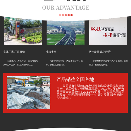
OUR ADVANTAGE
实体厂家 厂家直销
业绩丰富
严控质量 诚信经营
自建生产厂房及办公、生活用房约
与多家政府单位、大型单位合作，生
从原材料到成品每一关严格把控，质量
10000平方米，职工人数约35人。
产、销售上万吨护栏。
至上，售后服务到位。
产品销往全国各地
公司拥有先进的CAD计算机辅助设计系统和全套
生产、施工设备，管理体系完善。2010年9月被评为
重庆商会会员单位；2011年9月被中国名牌产品培育
委员会、中国品牌调查统计中心评为质量-服务-信誉
AAA企业；