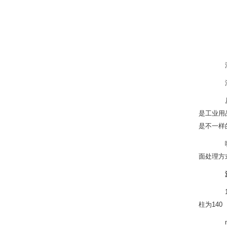
浸
浸塑
从上
是工业用
是不一样
喷塑
面处理方
1、D
柱为140
mm(