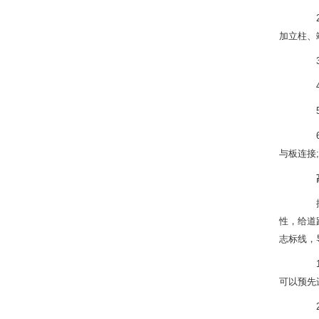
2、
加立柱、
3、托
4、 
5、
6、
与板连接; 
据高
性，给道
志标线，
1、
可以预先
2、