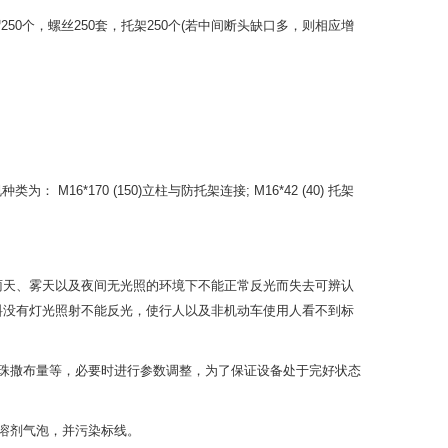
50个，螺丝250套，托架250个(若中间断头缺口多，则相应增
6*170 (150)立柱与防托架连接; M16*42 (40) 托架
天、雾天以及夜间无光照的环境下不能正常反光而失去可辨认
料没有灯光照射不能反光，使行人以及非机动车使用人看不到标
珠撒布量等，必要时进行参数调整，为了保证设备处于完好状态
溶剂气泡，并污染标线。