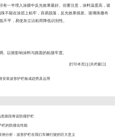
径有一半埋入涂膜中反光效果最好。但要注意，涂料温度高，玻
璃珠不能在涂层上粘牢，容易脱落，反光效果很差。玻璃珠撒布
生高低不平，易使灰尘沾粘而降低识别性。
稠。以致影响涂料与路面的粘接牢度。
[
打印本页
] || [
关闭窗口
]
路安装波形护栏板成趋势及运用
道隐患路段将设防撞护栏
护栏的防撞击性能
案例分析：波形护栏在我们车辆行驶的巨大意义