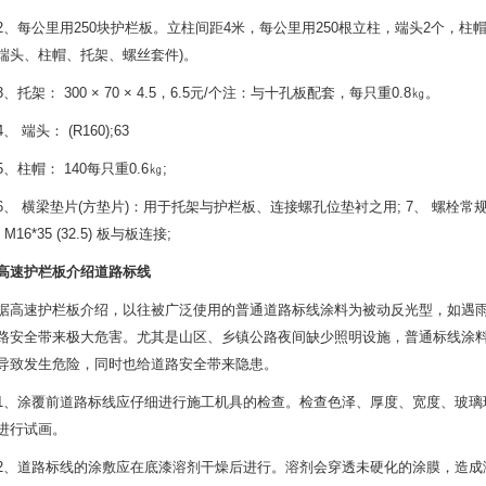
每公里用250块护栏板。立柱间距4米，每公里用250根立柱，端头2个，柱帽2
端头、柱帽、托架、螺丝套件)。
架： 300 × 70 × 4.5，6.5元/个注：与十孔板配套，每只重0.8㎏。
端头： (R160);63
柱帽： 140每只重0.6㎏;
 横梁垫片(方垫片)：用于托架与护栏板、连接螺孔位垫衬之用; 7、 螺栓常规种类为： M1
M16*35 (32.5) 板与板连接;
高速护栏板介绍道路标线
速护栏板介绍，以往被广泛使用的普通道路标线涂料为被动反光型，如遇雨
路安全带来极大危害。尤其是山区、乡镇公路夜间缺少照明设施，普通标线涂
导致发生危险，同时也给道路安全带来隐患。
涂覆前道路标线应仔细进行施工机具的检查。检查色泽、厚度、宽度、玻璃
进行试画。
道路标线的涂敷应在底漆溶剂干燥后进行。溶剂会穿透未硬化的涂膜，造成