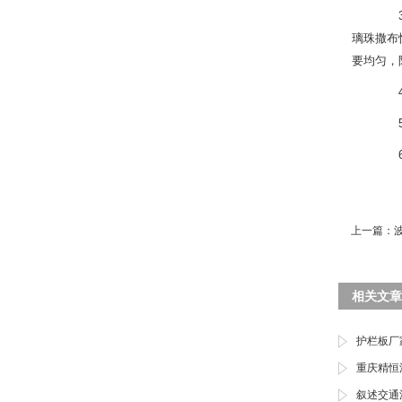
3、
璃珠撒布
要均匀，
4、
5、
6、
上一篇：
相关文章
护栏板厂
重庆精恒
叙述交通