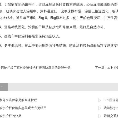
为保证夜间的识别性，道路标线涂敷时要撒布玻璃珠，经验标明玻璃珠的直
快，玻璃珠会埋入涂层中。涂料温度低，玻璃珠撒布慢，涂层已接近固化，玻
防止成堆。通常每平米0。3kg-0。5kg撒布过多，使白天的色调变坏，并产
道路标线固化。涂膜的干燥从粘接性和修整来看。最好是自然冷却。
画线车中的涂料要经常保持混合状态。
冬季低温时。施工中要采用路面预热措施。防止涂料接触路面后粘度迅速变
波形护栏板厂家对冷镀锌护栏表面防腐层的处理分类
下一篇：
农村公
：
家分享几种常见的高速护栏
309国
波形护栏价格实惠美观大方更经用
浅谈波形
波形护栏的分类
最新交通