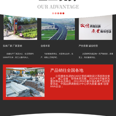
OUR ADVANTAGE
实体厂家 厂家直销
业绩丰富
严控质量 诚信经营
自建生产厂房及办公、生活用房约
与多家政府单位、大型单位合作，生
从原材料到成品每一关严格把控，质量
10000平方米，职工人数约35人。
产、销售上万吨护栏。
至上，售后服务到位。
产品销往全国各地
公司拥有先进的CAD计算机辅助设计系统和全套
生产、施工设备，管理体系完善。2010年9月被评为
重庆商会会员单位；2011年9月被中国名牌产品培育
委员会、中国品牌调查统计中心评为质量-服务-信誉
AAA企业；