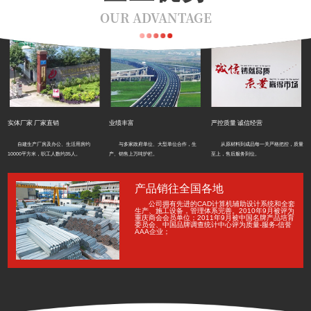
OUR ADVANTAGE
实体厂家 厂家直销
业绩丰富
严控质量 诚信经营
自建生产厂房及办公、生活用房约
与多家政府单位、大型单位合作，生
从原材料到成品每一关严格把控，质量
10000平方米，职工人数约35人。
产、销售上万吨护栏。
至上，售后服务到位。
产品销往全国各地
公司拥有先进的CAD计算机辅助设计系统和全套
生产、施工设备，管理体系完善。2010年9月被评为
重庆商会会员单位；2011年9月被中国名牌产品培育
委员会、中国品牌调查统计中心评为质量-服务-信誉
AAA企业；