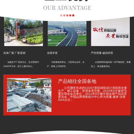
OUR ADVANTAGE
实体厂家 厂家直销
业绩丰富
严控质量 诚信经营
自建生产厂房及办公、生活用房约
与多家政府单位、大型单位合作，生
从原材料到成品每一关严格把控，质量
10000平方米，职工人数约35人。
产、销售上万吨护栏。
至上，售后服务到位。
产品销往全国各地
公司拥有先进的CAD计算机辅助设计系统和全套
生产、施工设备，管理体系完善。2010年9月被评为
重庆商会会员单位；2011年9月被中国名牌产品培育
委员会、中国品牌调查统计中心评为质量-服务-信誉
AAA企业；